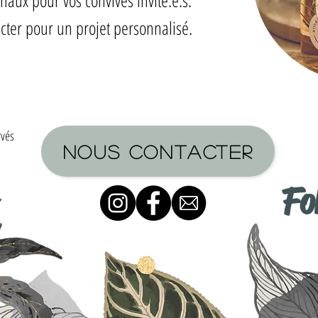
naux pour vos convives invité.e.s.
cter pour un projet personnalisé.
rvés
NOUS CONTACTER
Fo