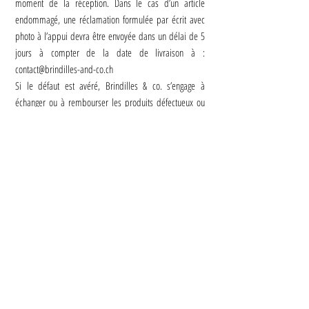
moment de la réception. Dans le cas d’un article
endommagé, une réclamation formulée par écrit avec
photo à l’appui devra être envoyée dans un délai de 5
jours à compter de la date de livraison à :
contact@brindilles-and-co.ch
Si le défaut est avéré, Brindilles & co. s’engage à
échanger ou à rembourser les produits défectueux ou
non conformes. Passé ce délai, aucune réclamation ne
sera prise en compte.
Art. 8 - Litiges et droits
applicables
Brindilles & co. ne peut être tenu pour responsable des
dommages de toute nature, tant matériels
qu'immatériels ou corporels, qui pourraient résulter de
la mauvaise utilisation ou d’un non-respect des
précautions d’utilisation ou de stockage des produits
commercialisés.
A défaut d’une procédure amiable entre les parties, tout