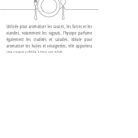
Utilisée pour aromatiser les sauces, les farces et les
viandes, notamment les ragouts, l’hysope parfume
également les crudités et salades. Idéale pour
aromatiser les huiles et vinaigrettes, elle apportera
une saveur subtile à tous vos plats.
Pour des idées de recettes
et d'autres
utilisations
Nos trucs & astuces
Pour découvrir notre assortiment de produits et
commander
Nos produits
Conditions générales de vente
Politique de confidentialité
NOUS CONTACTER